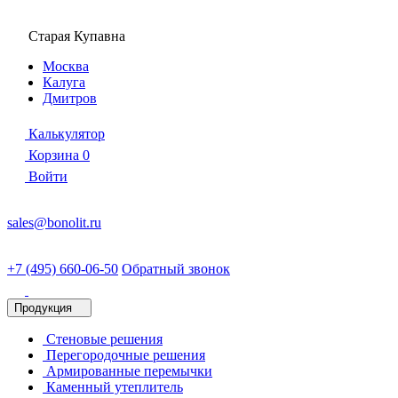
Старая Купавна
Москва
Калуга
Дмитров
Калькулятор
Корзина
0
Войти
sales@bonolit.ru
+7 (495) 660-06-50
Обратный звонок
Продукция
Стеновые решения
Перегородочные решения
Армированные перемычки
Каменный утеплитель