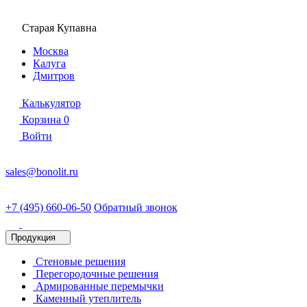
Старая Купавна
Москва
Калуга
Дмитров
Калькулятор
Корзина
0
Войти
sales@bonolit.ru
+7 (495) 660-06-50
Обратный звонок
Продукция
Стеновые решения
Перегородочные решения
Армированные перемычки
Каменный утеплитель