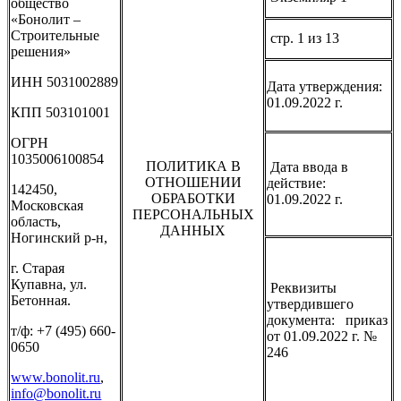
общество
«Бонолит –
Строительные
стр. 1 из 13
решения»
ИНН 5031002889
Дата утверждения:
01.09.2022 г.
КПП 503101001
ОГРН
1035006100854
ПОЛИТИКА В
Дата ввода в
ОТНОШЕНИИ
действие:
142450,
ОБРАБОТКИ
01.09.2022 г.
Московская
ПЕРСОНАЛЬНЫХ
область,
ДАННЫХ
Ногинский р-н,
г. Старая
Купавна, ул.
Реквизиты
Бетонная.
утвердившего
документа: приказ
т/ф: +7 (495) 660-
от 01.09.2022 г. №
0650
246
www.bonolit.ru
,
info@bonolit.ru