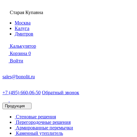
Старая Купавна
Москва
Калуга
Дмитров
Калькулятор
Корзина
0
Войти
sales@bonolit.ru
+7 (495) 660-06-50
Обратный звонок
Продукция
Стеновые решения
Перегородочные решения
Армированные перемычки
Каменный утеплитель