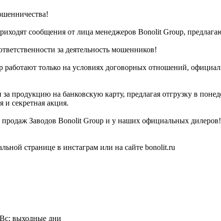
ошенничества!
в приходят сообщения от лица менеджеров Bonolit Group, предл
 ответственности за деятельность мошенников!
p работают только на условиях договорных отношений, официаль
за продукцию на банковскую карту, предлагая отгрузку в понед
я и секретная акция.
 продаж Заводов Bonolit Group и у наших официальных дилеров!
ьной странице в инстаграм или на сайте bonolit.ru
б-Вс: выходные дни