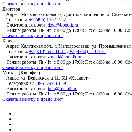
Cкачать визитку и прайс-лист
Дмитров
Адрес:
Московская область, Дмитровский район, д. Селёвкино,
Телефоны:
+7 (495) 150-52-52
Электронная почта:
dzgi@bonolit.ru
Режим работы:
Пн-Чт: с 8:00 до 17:00; Пт: с 8:00 до 16:00; С
Cкачать визитку и прайс-лист
Калуга
Адрес:
Калужская обл., г. Малоярославец, ул. Промышленная 
Телефоны:
+7 (910) 592-11-32
,
+7 (4843) 15-94-81
Электронная почта:
zavod@bonolit.ru
Режим работы:
Пн-Чт: с 8:00 до 17:00; Пт: с 8:00 до 16:00; С
Cкачать визитку и прайс-лист
Москва (Бэк офис)
Адрес:
ул. Верейская, д.11. БЦ «Квадрат»
Телефоны:
+7 (495) 799-13-59
Электронная почта:
info@bonolit.ru
Режим работы:
Пн-Чт: с 8:00 до 17:00; Пт: с 8:00 до 16:00; С
Cкачать визитку и прайс-лист
ПРОДУКЦИЯ
Газобетонные блоки
Армированные перемычки
Быстрые стеновые решения
Быстрые перегородочные решения