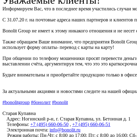
Информируем Вас, что в последнее время участились случаи м
С 31.07.20 г. на почтовые адреса наших партнеров и клиенто
Bonolit Group не имеет к этому никакого отношения и не несет
Также обращаем Ваше внимание, что предприятия Bonolit Grou
использует форму оплаты- перевод с карты на карту!
При общении по телефону мошенники просят перевести деньги 
выставлении счёта, аргументируя тем, что это это краткосрочна
Будьте внимательны и приобретайте продукцию только в офисе
За актуальными акциями и новостями следите на нашей официал
#bonolitgroup
#бонолит
#bonolit
Старая Купавна
Адрес:
Ногинский р-н, г. Старая Купавна, ул. Бетонная д. 1
Телефоны:
+7 (495) 660-06-50
,
+7 (495) 660-06-51
Электронная почта:
info@bonolit.ru
Режим работы:
Пн-Чт: с 8:00 до 17:00; Пт: с 8:00 до 16:00; С