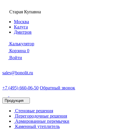
Старая Купавна
Москва
Калуга
Дмитров
Калькулятор
Корзина
0
Войти
sales@bonolit.ru
+7 (495) 660-06-50
Обратный звонок
Продукция
Стеновые решения
Перегородочные решения
Армированные перемычки
Каменный утеплитель