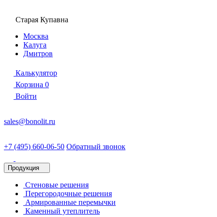
Старая Купавна
Москва
Калуга
Дмитров
Калькулятор
Корзина
0
Войти
sales@bonolit.ru
+7 (495) 660-06-50
Обратный звонок
Продукция
Стеновые решения
Перегородочные решения
Армированные перемычки
Каменный утеплитель