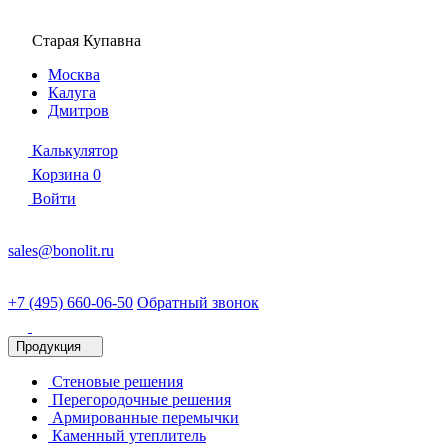
Старая Купавна
Москва
Калуга
Дмитров
Калькулятор
Корзина
0
Войти
sales@bonolit.ru
+7 (495) 660-06-50
Обратный звонок
Продукция
Стеновые решения
Перегородочные решения
Армированные перемычки
Каменный утеплитель