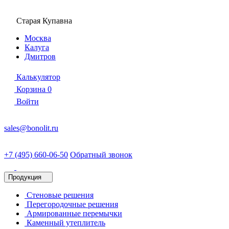
Старая Купавна
Москва
Калуга
Дмитров
Калькулятор
Корзина
0
Войти
sales@bonolit.ru
+7 (495) 660-06-50
Обратный звонок
Продукция
Стеновые решения
Перегородочные решения
Армированные перемычки
Каменный утеплитель