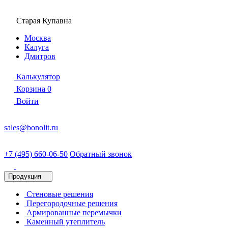
Старая Купавна
Москва
Калуга
Дмитров
Калькулятор
Корзина
0
Войти
sales@bonolit.ru
+7 (495) 660-06-50
Обратный звонок
Продукция
Стеновые решения
Перегородочные решения
Армированные перемычки
Каменный утеплитель