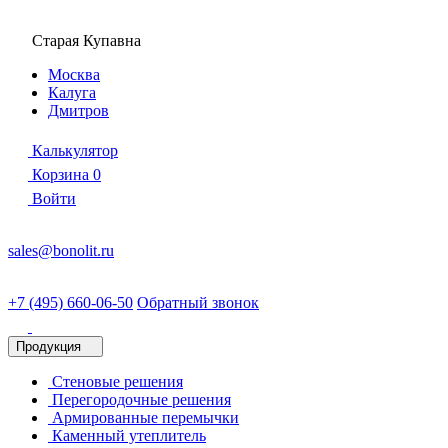
Старая Купавна
Москва
Калуга
Дмитров
Калькулятор
Корзина
0
Войти
sales@bonolit.ru
+7 (495) 660-06-50
Обратный звонок
Продукция
Стеновые решения
Перегородочные решения
Армированные перемычки
Каменный утеплитель