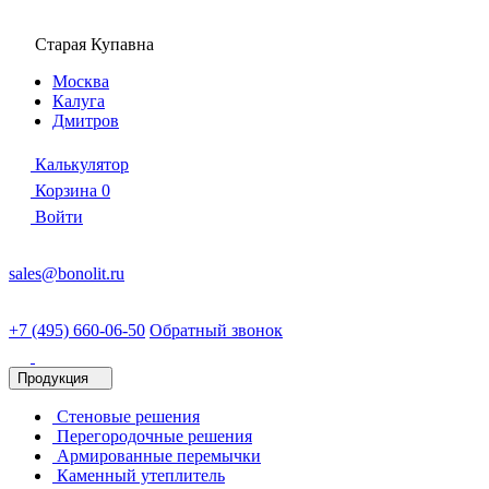
Старая Купавна
Москва
Калуга
Дмитров
Калькулятор
Корзина
0
Войти
sales@bonolit.ru
+7 (495) 660-06-50
Обратный звонок
Продукция
Стеновые решения
Перегородочные решения
Армированные перемычки
Каменный утеплитель