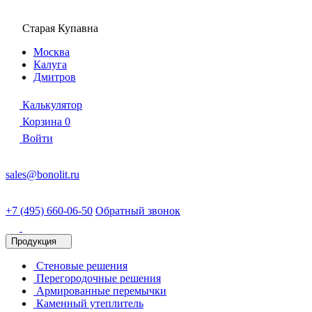
Старая Купавна
Москва
Калуга
Дмитров
Калькулятор
Корзина
0
Войти
sales@bonolit.ru
+7 (495) 660-06-50
Обратный звонок
Продукция
Стеновые решения
Перегородочные решения
Армированные перемычки
Каменный утеплитель