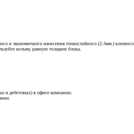
ного и экономичного нанесения тонкослойного (2-3мм.) клеевого
льзуйте кельму, равную толщине блока.
х и дебетовых) в офисе компании.
ании.