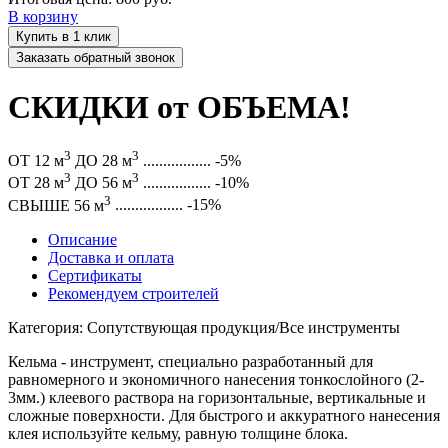
В корзину
Купить в 1 клик
Заказать обратный звонок
СКИДКИ от ОБЪЕМА!
3
3
ОТ 12 м
ДО 28 м
.................
-5%
3
3
ОТ 28 м
ДО 56 м
.................
-10%
3
СВЫШЕ 56 м
.................
-15%
Описание
Доставка и оплата
Сертификаты
Рекомендуем строителей
Категория: Сопутствующая продукция/Все инструменты
Кельма - инструмент, специально разработанный для
равномерного и экономичного нанесения тонкослойного (2-
3мм.) клеевого раствора на горизонтальные, вертикальные и
сложные поверхности. Для быстрого и аккуратного нанесения
клея используйте кельму, равную толщине блока.