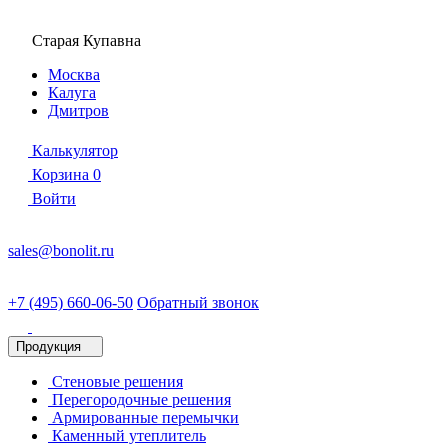
Старая Купавна
Москва
Калуга
Дмитров
Калькулятор
Корзина
0
Войти
sales@bonolit.ru
+7 (495) 660-06-50
Обратный звонок
Продукция
Стеновые решения
Перегородочные решения
Армированные перемычки
Каменный утеплитель