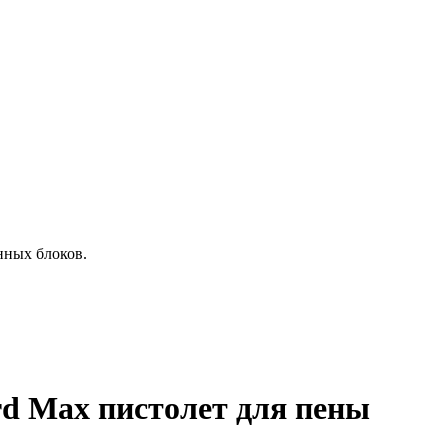
онных блоков.
ard Max пистолет для пены