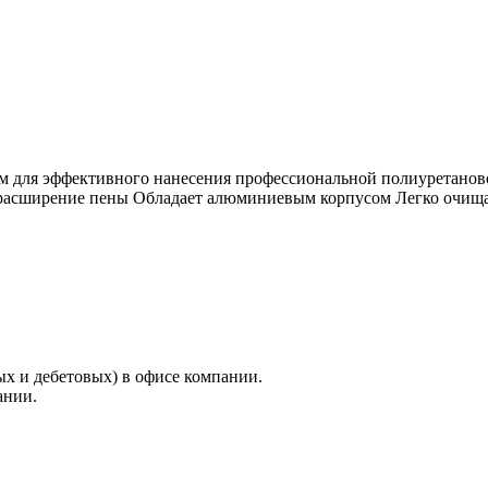
ном для эффективного нанесения профессиональной полиурета
расширение пены Обладает алюминиевым корпусом Легко очищае
х и дебетовых) в офисе компании.
ании.