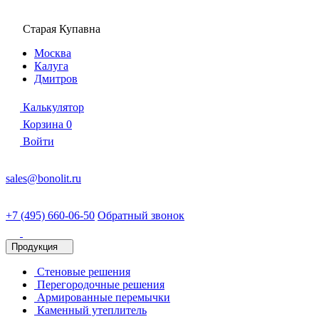
Старая Купавна
Москва
Калуга
Дмитров
Калькулятор
Корзина
0
Войти
sales@bonolit.ru
+7 (495) 660-06-50
Обратный звонок
Продукция
Стеновые решения
Перегородочные решения
Армированные перемычки
Каменный утеплитель